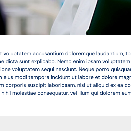
 sit voluptatem accusantium doloremque laudantium, to
tae dicta sunt explicabo. Nemo enim ipsam voluptatem q
ione voluptatem sequi nesciunt. Neque porro quisquam
am eius modi tempora incidunt ut labore et dolore ma
m corporis suscipit laboriosam, nisi ut aliquid ex ea
 nihil molestiae consequatur, vel illum qui dolorem eum